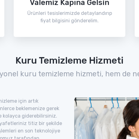
Valemiz Kapına Gelsin
Ürünleri tesislerimizde detaylandırıp
fiyat bilgisini gönderelim.
Kuru Temizleme Hizmeti
yonel kuru temizleme hizmeti, hem de n
izleme için artık
nlerce beklemenize gerek
 kolayca giderebilirsiniz.
etleriniz titiz bir şekilde
şlemleri en son teknolojiye
romuz tarafından