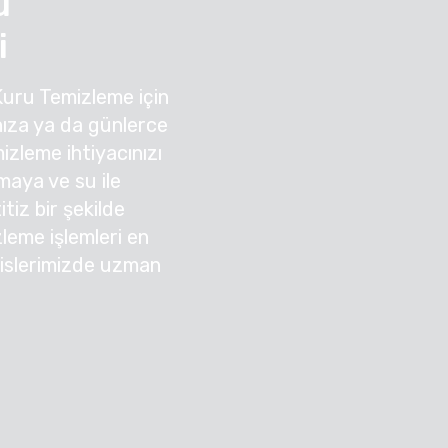
u
i
Kuru Temizleme için
ıza ya da günlerce
zleme ihtiyacınızı
nmaya ve su ile
tiz bir şekilde
zleme işlemleri en
sislerimizde uzman