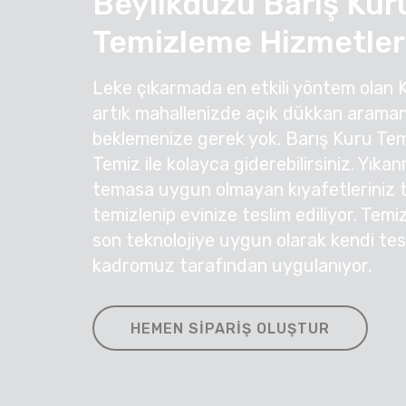
Beylikdüzü Barış Kur
Temizleme Hizmetler
Leke çıkarmada en etkili yöntem olan 
artık mahallenizde açık dükkan araman
beklemenize gerek yok. Barış Kuru Temi
Temiz ile kolayca giderebilirsiniz. Yıka
temasa uygun olmayan kıyafetleriniz ti
temizlenip evinize teslim ediliyor. Temi
son teknolojiye uygun olarak kendi te
kadromuz tarafından uygulanıyor.
HEMEN SIPARIŞ OLUŞTUR