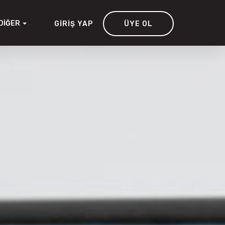
DIĞER
GIRIŞ YAP
ÜYE OL