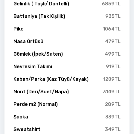
Gelinlik ( Taşlı/ Dantelli)
6859TL
Battaniye (Tek Kişilik)
935TL
Pike
1064TL
Masa Örtüsü
479TL
Gömlek (İpek/Saten)
499TL
Nevresim Takımı
919TL
Kaban/Parka (Kaz Tüyü/Kayak)
1209TL
Mont (Deri/Süet/Napa)
3149TL
Perde m2 (Normal)
289TL
Şapka
339TL
Sweatshirt
349TL