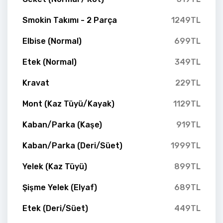
Smokin Takımı - 2 Parça
1249TL
Elbise (Normal)
699TL
Etek (Normal)
349TL
Kravat
229TL
Mont (Kaz Tüyü/Kayak)
1129TL
Kaban/Parka (Kaşe)
919TL
Kaban/Parka (Deri/Süet)
1999TL
Yelek (Kaz Tüyü)
899TL
Şişme Yelek (Elyaf)
689TL
Etek (Deri/Süet)
449TL