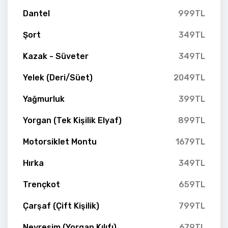
Dantel
999TL
Şort
349TL
Kazak - Süveter
349TL
Yelek (Deri/Süet)
2049TL
Yağmurluk
399TL
Yorgan (Tek Kişilik Elyaf)
899TL
Motorsiklet Montu
1679TL
Hırka
349TL
Trençkot
659TL
Çarşaf (Çift Kişilik)
799TL
Nevresim (Yorgan Kılıfı)
679TL