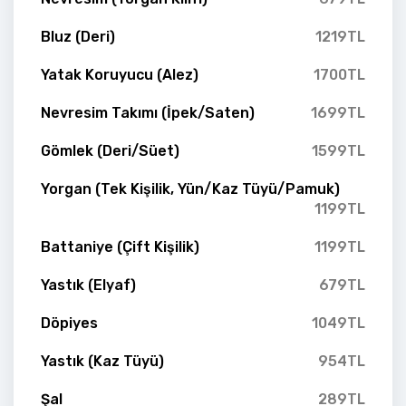
Bluz (Deri)
1219TL
Yatak Koruyucu (Alez)
1700TL
Nevresim Takımı (İpek/Saten)
1699TL
Gömlek (Deri/Süet)
1599TL
Yorgan (Tek Kişilik, Yün/Kaz Tüyü/Pamuk)
1199TL
Battaniye (Çift Kişilik)
1199TL
Yastık (Elyaf)
679TL
Döpiyes
1049TL
Yastık (Kaz Tüyü)
954TL
Şal
289TL