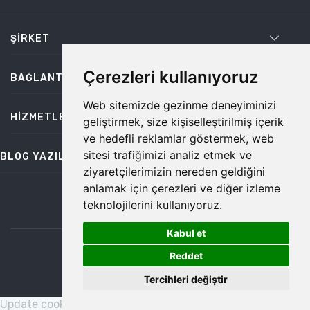
ŞIRKET
Çerezleri kullanıyoruz
BAĞLANTILAR
Web sitemizde gezinme deneyiminizi
HIZMETLER
geliştirmek, size kişiselleştirilmiş içerik
ve hedefli reklamlar göstermek, web
sitesi trafiğimizi analiz etmek ve
BLOG YAZILARI
ziyaretçilerimizin nereden geldiğini
anlamak için çerezleri ve diğer izleme
teknolojilerini kullanıyoruz.
bilgi@temiz.co
Kabul et
1
©2026 Temiz, Her Hakkı Saklıdır.
Reddet
Tercihleri değiştir
Update cookies preferences