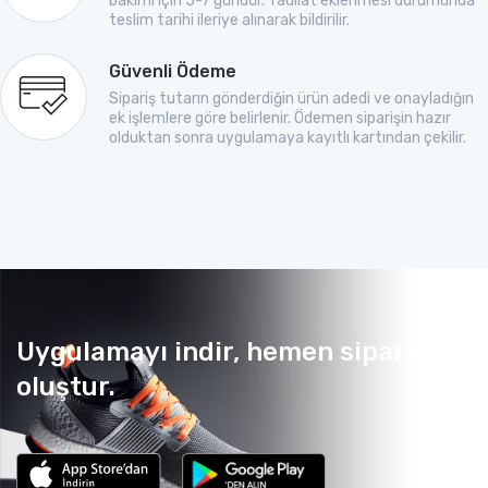
bakımı için 5-7 gündür. Tadilat eklenmesi durumunda
teslim tarihi ileriye alınarak bildirilir.
Güvenli Ödeme
Sipariş tutarın gönderdiğin ürün adedi ve onayladığın
ek işlemlere göre belirlenir. Ödemen siparişin hazır
olduktan sonra uygulamaya kayıtlı kartından çekilir.
Uygulamayı indir, hemen sipariş
oluştur.