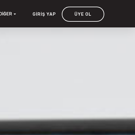
DIĞER
GIRIŞ YAP
ÜYE OL