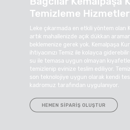
Bağcılar Kemalpaşa 
Temizleme Hizmetler
Leke çıkarmada en etkili yöntem olan 
artık mahallenizde açık dükkan araman
beklemenize gerek yok. Kemalpaşa Ku
ihtiyacınızı Temiz ile kolayca giderebil
su ile temasa uygun olmayan kıyafetleri
temizlenip evinize teslim ediliyor. Temi
son teknolojiye uygun olarak kendi te
kadromuz tarafından uygulanıyor.
HEMEN SIPARIŞ OLUŞTUR