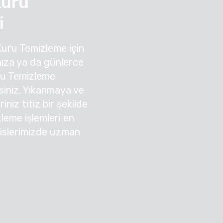
Kuru
i
Kuru Temizleme için
ıza ya da günlerce
ru Temizleme
irsiniz. Yıkanmaya ve
niz titiz bir şekilde
zleme işlemleri en
sislerimizde uzman