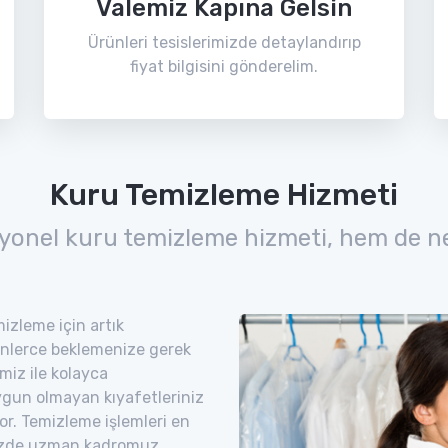
Valemiz Kapına Gelsin
Ürünleri tesislerimizde detaylandırıp
fiyat bilgisini gönderelim.
Kuru Temizleme Hizmeti
yonel kuru temizleme hizmeti, hem de n
izleme için artık
nlerce beklemenize gerek
miz ile kolayca
uygun olmayan kıyafetleriniz
yor. Temizleme işlemleri en
imizde uzman kadromuz