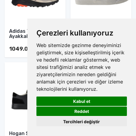
Adidas Terrex Spor
Nike Blazer Mid Spor
Çerezleri kullanıyoruz
Ayakkabı
Ayakkabı
Web sitemizde gezinme deneyiminizi
1049.00 TL
1049.00 TL
geliştirmek, size kişiselleştirilmiş içerik
ve hedefli reklamlar göstermek, web
sitesi trafiğimizi analiz etmek ve
ziyaretçilerimizin nereden geldiğini
anlamak için çerezleri ve diğer izleme
teknolojilerini kullanıyoruz.
Kabul et
1
Reddet
Tercihleri değiştir
Hogan Spor Ayakkabı
Nike Jordan