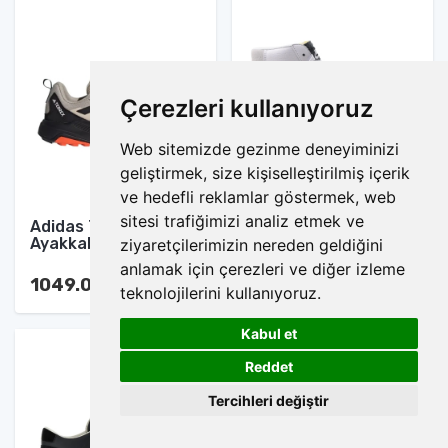
Çerezleri kullanıyoruz
Web sitemizde gezinme deneyiminizi
geliştirmek, size kişiselleştirilmiş içerik
ve hedefli reklamlar göstermek, web
sitesi trafiğimizi analiz etmek ve
Adidas Terrex Spor
Nike Blazer Mid Spor
Ayakkabı
Ayakkabı
ziyaretçilerimizin nereden geldiğini
anlamak için çerezleri ve diğer izleme
1049.00 TL
1049.00 TL
teknolojilerini kullanıyoruz.
Kabul et
1
Reddet
Tercihleri değiştir