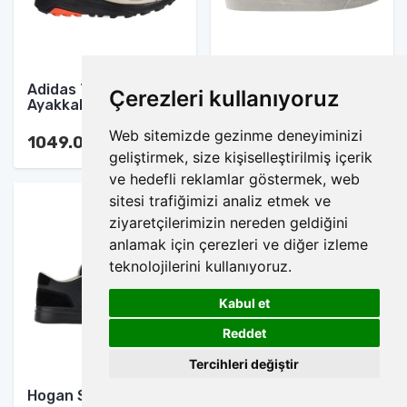
Adidas Terrex Spor
Nike Blazer Mid Spor
Çerezleri kullanıyoruz
Ayakkabı
Ayakkabı
Web sitemizde gezinme deneyiminizi
1049.00 TL
1049.00 TL
geliştirmek, size kişiselleştirilmiş içerik
ve hedefli reklamlar göstermek, web
sitesi trafiğimizi analiz etmek ve
ziyaretçilerimizin nereden geldiğini
anlamak için çerezleri ve diğer izleme
teknolojilerini kullanıyoruz.
Kabul et
1
Reddet
Tercihleri değiştir
Hogan Spor Ayakkabı
Nike Jordan